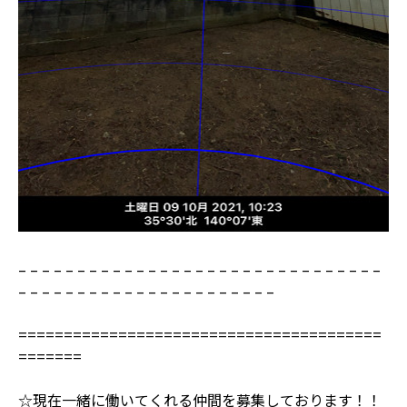
– – – – – – – – – – – – – – – – – – – – – – – – – – – – – – –
– – – – – – – – – – – – – – – – – – – – – –
========================================
=======
☆現在一緒に働いてくれる仲間を募集しております！！