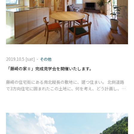
-
2019.10.5 [sat]
その他
「藤崎の家Ⅱ」完成見学会を開催いたします。
藤崎の住宅街にある南北縦長の敷地に、建つ住まい。 北側道路
で3方向住宅に囲まれたこの土地に、何を考え、どう計画し、完
成に至ったか。 周辺環境を考えると一つとして同じ土地は無
く、住まい手さまにとっての最