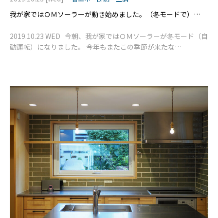
我が家ではＯＭソーラーが動き始めました。（冬モードで）
191023
2019.10.23 WED 今朝、我が家ではＯＭソーラーが冬モード（自
動運転）になりました。 今年もまたこの季節が来たな
と、、、、、ちょっとワクワクします。いつも。 おかげで夜の室
温