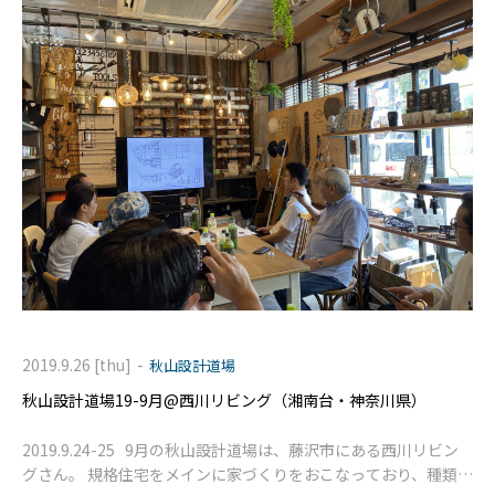
-
2019.9.26 [thu]
秋山設計道場
秋山設計道場19-9月@西川リビング（湘南台・神奈川県）
2019.9.24-25 9月の秋山設計道場は、藤沢市にある西川リビン
グさん。 規格住宅をメインに家づくりをおこなっており、種類は