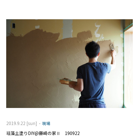
とても豊富。 西川社長もサーフィンやトライアスロンもやら
-
2019.9.22 [sun]
現場
珪藻土塗りDIY@藤崎の家Ⅱ 190922