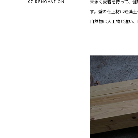
末永く愛着を持って、健
07.RENOVATION
す。壁の仕上材は珪藻土
自然物は人工物と違い、