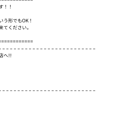
す！！
いう形でもOK！
来てください。
============
– – – – – – – – – – – – – – – – – – – – – – – – – –
へ!!
– – – – – – – – – – – – – – – – – – – – – – – – – –