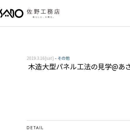
2019.3.16[sat]
-
その他
木造大型パネル工法の見学@あさひ
DETAIL