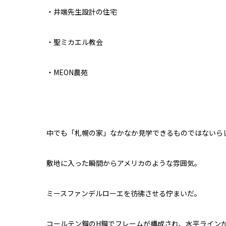
・井端先生設計の住宅
・聖ミカエル教会
・MEON農苑
中でも「札幌の家」なかなか見学できるものではないら
敷地に入った瞬間からアメリカのような雰囲気。
ミースファンデルローエを彷彿させる佇まいだ。
コールテン鋼のH鋼でフレームが構成され、水平ライン