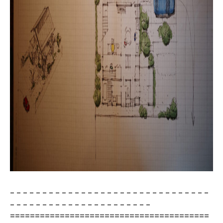
– – – – – – – – – – – – – – – – – – – – – – – – – – – – – – –
– – – – – – – – – – – – – – – – – – – – – –
========================================