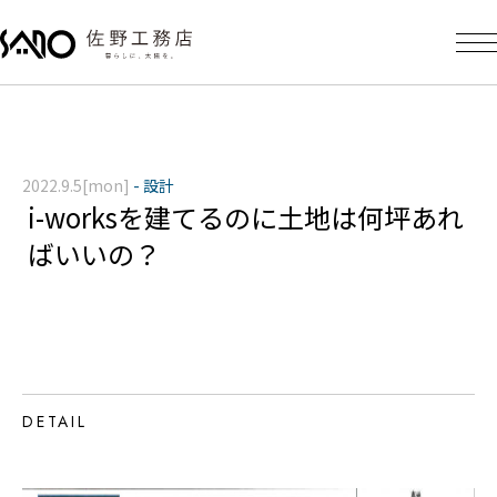
2022.9.5[mon]
-
設計
i-worksを建てるのに土地は何坪あれ
ばいいの？
DETAIL