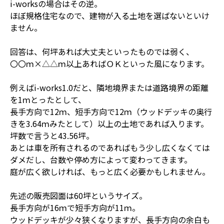
i-worksの場合はその逆。
ほぼ規格住宅なので、建物が入る土地を選ばないといけ
ません。
回答は、何坪あれば大丈夫といったものでは弱く、
〇〇ｍ×△△ｍ以上あればＯＫといった風になります。
例えばi-works1.0だと、隣地境界または道路境界の距離
を1ｍとったとして、
長手方向で12ｍ、短手方向で12ｍ（ウッドデッキの奥行
きを3.64ｍみたとして）以上の土地であれば入ります。
坪数で言うと43.56坪。
あとは車を所有されるのであればもう少し広くなくては
ダメだし、台数や停め方によって変わってきます。
庭が広く欲しければ、もっと広く必要かもしれません。
先述の販売図面は60坪というサイズ。
長手方向が16ｍで短手方向が11ｍ。
ウッドデッキが少々狭くなりますが、長手方向の余白も