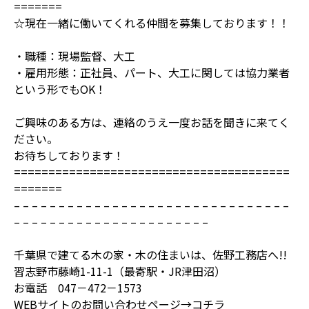
=======
☆現在一緒に働いてくれる仲間を募集しております！！
・職種：現場監督、大工
・雇用形態：正社員、パート、大工に関しては協力業者
という形でもOK！
ご興味のある方は、連絡のうえ一度お話を聞きに来てく
ださい。
お待ちしております！
========================================
=======
– – – – – – – – – – – – – – – – – – – – – – – – – – – – – – –
– – – – – – – – – – – – – – – – – – – – – –
千葉県で建てる木の家・木の住まいは、佐野工務店へ!!
習志野市藤崎1-11-1（最寄駅・JR津田沼）
お電話 047－472－1573
WEBサイトのお問い合わせページ→
コチラ