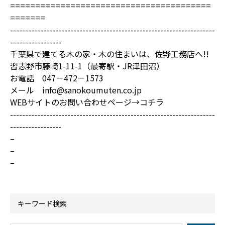
========================================
=======
--------------------------------------------------------------------
-----------------
千葉県で建てる木の家・木の住まいは、佐野工務店へ!!
習志野市藤崎1-11-1（最寄駅・JR津田沼）
お電話 047－472－1573
メール info@sanokoumuten.co.jp
WEBサイトのお問い合わせページ→
コチラ
--------------------------------------------------------------------
-----------------
–
–
–
キーワード検索