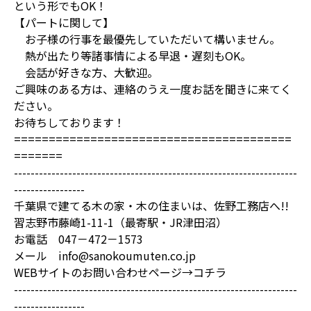
という形でもOK！
【パートに関して】
お子様の行事を最優先していただいて構いません。
熱が出たり等諸事情による早退・遅刻もOK。
会話が好きな方、大歓迎。
ご興味のある方は、連絡のうえ一度お話を聞きに来てく
ださい。
お待ちしております！
========================================
=======
--------------------------------------------------------------------
-----------------
千葉県で建てる木の家・木の住まいは、佐野工務店へ!!
習志野市藤崎1-11-1（最寄駅・JR津田沼）
お電話 047－472－1573
メール info@sanokoumuten.co.jp
WEBサイトのお問い合わせページ→
コチラ
--------------------------------------------------------------------
-----------------