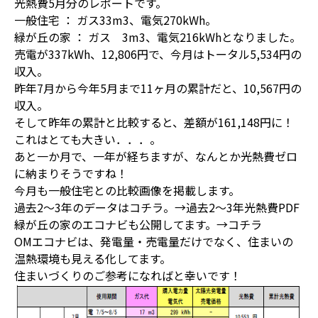
光熱費5月分のレポートです。
一般住宅 ： ガス33m3、電気270kWh。
緑が丘の家 ： ガス 3m3、電気216kWhとなりました。
売電が337kWh、12,806円で、今月はトータル5,534円の
収入。
昨年7月から今年5月まで11ヶ月の累計だと、10,567円の
収入。
そして昨年の累計と比較すると、差額が161,148円に！
これはとても大きい．．．。
あと一か月で、一年が経ちますが、なんとか光熱費ゼロ
に納まりそうですね！
今月も一般住宅との比較画像を掲載します。
過去2～3年のデータはコチラ。→
過去2～3年光熱費PDF
緑が丘の家のエコナビも公開してます。→
コチラ
OMエコナビは、発電量・売電量だけでなく、住まいの
温熱環境も見える化してます。
住まいづくりのご参考になればと幸いです！