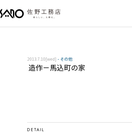
2013.7.10[wed]
-
その他
造作－馬込町の家
DETAIL