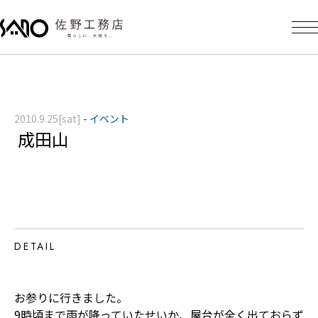
2010.9.25[sat]
-
イベント
成田山
DETAIL
お参りに行きました。
9時頃まで雨が降っていたせいか、屋台が全く出ておらず