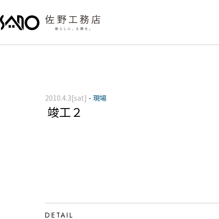
2010.4.3[sat]
-
現場
竣工２
DETAIL