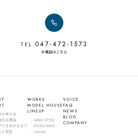
047-472-1573
TEL.
お電話はこちら
NT
WORKS
VOICE
UT
MODEL HOUSE
FAQ
LINEUP
NEWS
計の考え方
BLOG
ばれる理由
SANO STYLE
COMPANY
ができあがるまで
VOLKS HAUS
心と安全
i-works