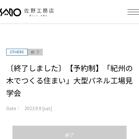
OTHERS
終 了
〔終了しました〕【予約制】「紀州の
木でつくる住まい」大型パネル工場見
学会
Date：
2023.9.9 [sat]
終了