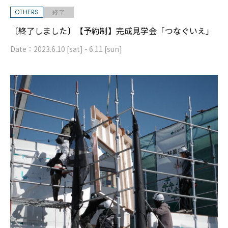
OTHERS
終了
〔終了しました〕【予約制】完成見学会「つなぐいえ」
Date：
2023.6.10 [sat] - 6.11 [sun]