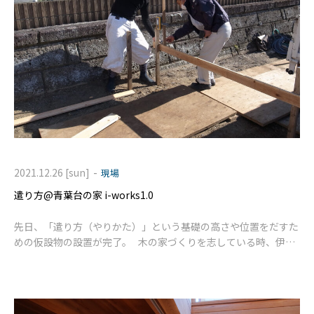
-
2021.12.26 [sun]
現場
遣り方@青葉台の家 i-works1.0
先日、「遣り方（やりかた）」という基礎の高さや位置をだすた
めの仮設物の設置が完了。 木の家づくりを志している時、伊礼
先生の本から色々と勉強させていただきました。 年明けからい
よいよ工事