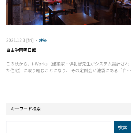
-
2021.12.3 [fri]
建築
自由学園明日館
この秋から、i-Works（建築家・伊礼智先生がシステム設計され
た住宅）に取り組むことになり、 その定例会が池袋にある「自由
学園明日館」でおこなわれ参加してきました。 初めて足を運ぶ
キーワード検索