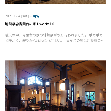
-
2021.12.4 [sat]
現場
地鎮祭@青葉台の家 i-works1.0
晴天の中、青葉台の家の地鎮祭が執り行われました。 ポカポカ
と暖かく、緩やかな風も心地がよい。 青葉台の家は建築家の伊
礼先生がシステム設計をした「i-works」。 地域に根付いた心地